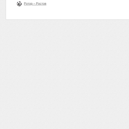
Ротор – Ростов