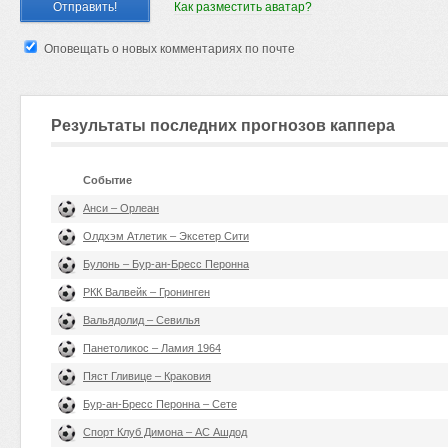
Как разместить аватар?
Оповещать о новых комментариях по почте
Результаты последних прогнозов каппера
Событие
Анси – Орлеан
Олдхэм Атлетик – Эксетер Сити
Булонь – Бур-ан-Бресс Перонна
РКК Валвейк – Гронинген
Вальядолид – Севилья
Панетоликос – Ламия 1964
Пяст Гливице – Краковия
Бур-ан-Бресс Перонна – Сете
Спорт Клуб Димона – АС Ашдод