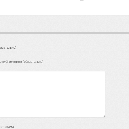
язательно)
не публикуется) (обязательно)
 от спама