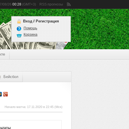
7/08/26
00:28
(GMT+3)
RSS прогнозы
Вход
/
Регистрация
Помощь
Корзина
кте
Бейсбол
Начало матча:
17.11.2020 в 22:45 (Мск)
льтаты