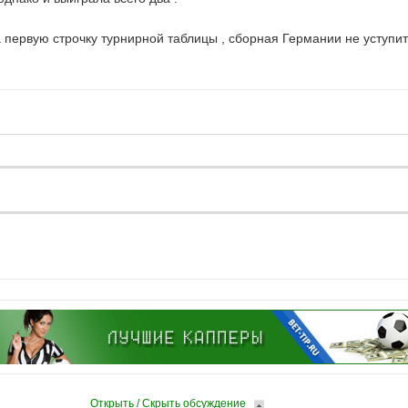
за первую строчку турнирной таблицы , сборная Германии не уступи
Открыть / Скрыть обсуждение