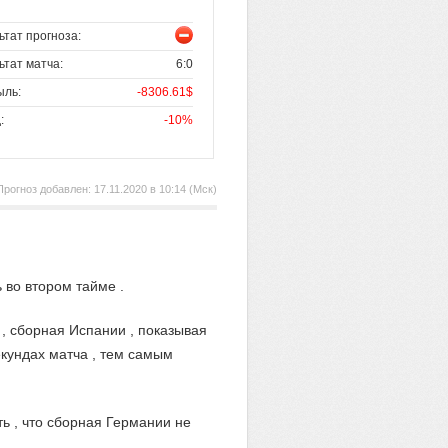
ьтат прогноза:
ьтат матча:
6:0
ыль:
-8306.61$
:
-10%
Прогноз добавлен:
17.11.2020 в 10:14 (Мск)
 во втором тайме .
 , сборная Испании , показывая
екундах матча , тем самым
ть , что сборная Германии не