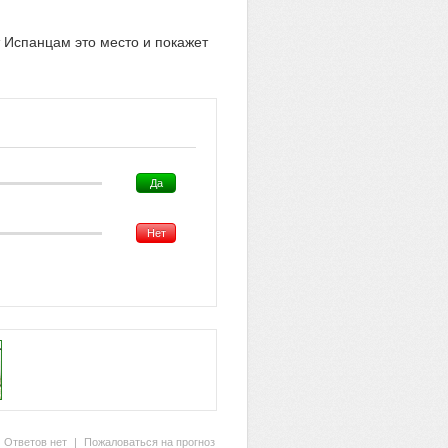
т Испанцам это место и покажет
Да
Нет
Ответов нет
|
Пожаловаться на прогноз