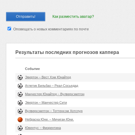
Как разместить аватар?
Оповещать о новых комментариях по почте
Результаты последних прогнозов каппера
Событие
Эвертон – Вест Хэм Юнайтед
Атлетик Бильбао – Реал Сосьедад
Манчестер Юнайтед – Вулверхэмптон
Эвертон – Манчестер Сити
Вулверхэмптон – Тоттенхэм Хотспур
Небраска Юни. – Мичиган Юни.
Ювентус – Фиорентина