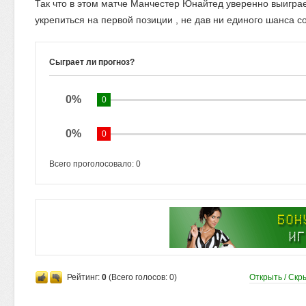
Так что в этом матче Манчестер Юнайтед уверенно выиграет
укрепиться на первой позиции , не дав ни единого шанса с
Сыграет ли прогноз?
0%
0
0%
0
Всего проголосовало:
0
Рейтинг:
0
(Всего голосов:
0
)
Открыть / Скр