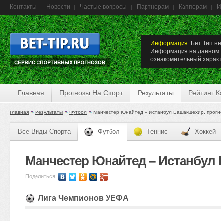
Контакты
Новости
Частые вопросы
Партнерам
Капперам
И
Информация.
Бет Тип не
Информация на данном с
ознакомительный характ
Главная
Прогнозы На Спорт
Результаты
Рейтинг 
Главная
Результаты
Футбол
Манчестер Юнайтед – Истанбул Башакшехир, прогно
Все Виды Спорта
Футбол
Теннис
Хоккей
Манчестер Юнайтед – Истанбул Б
Поделиться
Лига Чемпионов УЕФА