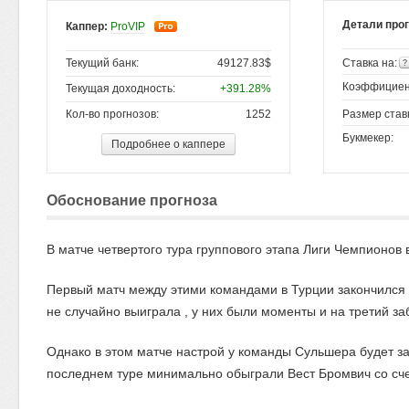
Детали про
Каппер:
ProVIP
Текущий банк:
49127.83$
Ставка на:
Коэффициен
Текущая доходность:
+391.28%
Кол-во прогнозов:
1252
Размер став
Букмекер:
Подробнее о каппере
Обоснование прогноза
В матче четвертого тура группового этапа Лиги Чемпионо
Первый матч между этими командами в Турции закончился 
не случайно выиграла , у них были моменты и на третий за
Однако в этом матче настрой у команды Сульшера будет з
последнем туре минимально обыграли Вест Бромвич со счето