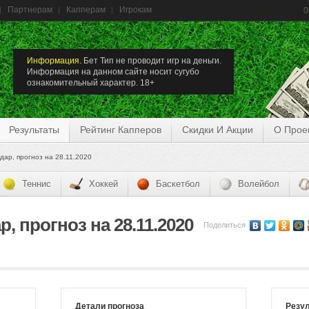
Партнерам
Капперам
Игрокам
0
Информация.
Бет Тип не проводит игр на деньги.
Информация на данном сайте носит сугубо
ознакомительный характер. 18+
Результаты
Рейтинг Капперов
Скидки И Акции
О Прое
дар, прогноз на 28.11.2020
Теннис
Хоккей
Баскетбол
Волейбол
, прогноз на 28.11.2020
Поделиться
Детали прогноза
Резу