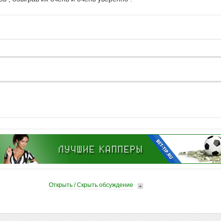
Открыть / Скрыть обсуждение