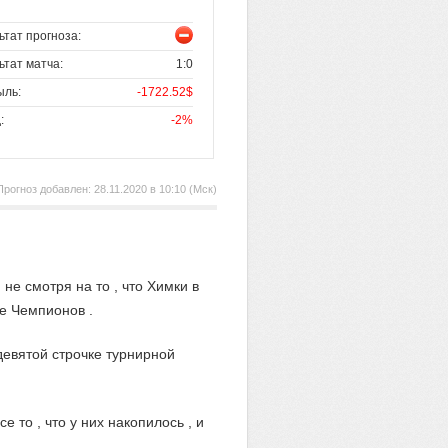
ьтат прогноза:
ьтат матча:
1:0
ыль:
-1722.52$
:
-2%
Прогноз добавлен:
28.11.2020 в 10:10 (Мск)
 не смотря на то , что Химки в
е Чемпионов .
девятой строчке турнирной
 то , что у них накопилось , и