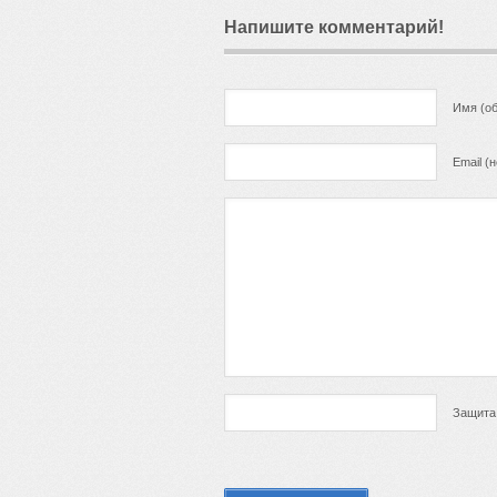
Напишите комментарий!
Имя (об
Email (
Защита