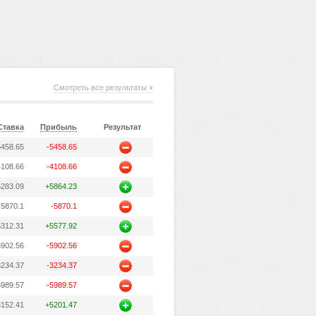
Смотреть все результаты
Ставка
Прибыль
Результат
5458.65
-5458.65
4108.66
-4108.66
5283.09
+5864.23
5870.1
-5870.1
5312.31
+5577.92
5902.56
-5902.56
3234.37
-3234.37
5989.57
-5989.57
3152.41
+5201.47