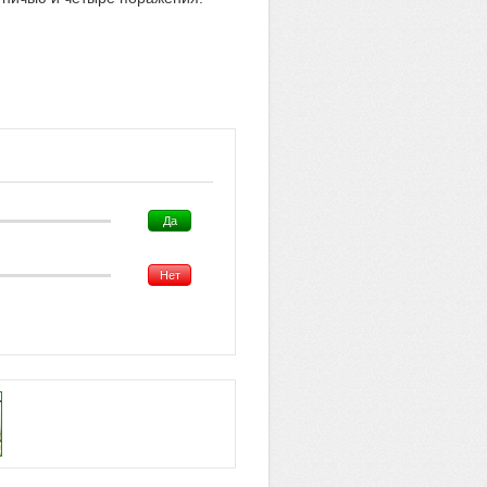
Да
Нет