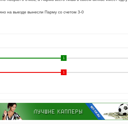
ино на выезде вынесли Парму со счетом 3-0
1
1