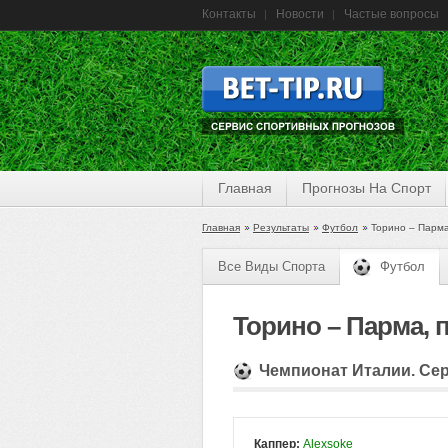
Контакты
Новости
Частые вопросы
Главная
Прогнозы На Спорт
Главная
Результаты
Футбол
Торино – Парма
Все Виды Спорта
Футбол
Торино – Парма, п
Чемпионат Италии. Се
Каппер:
Alexsoke