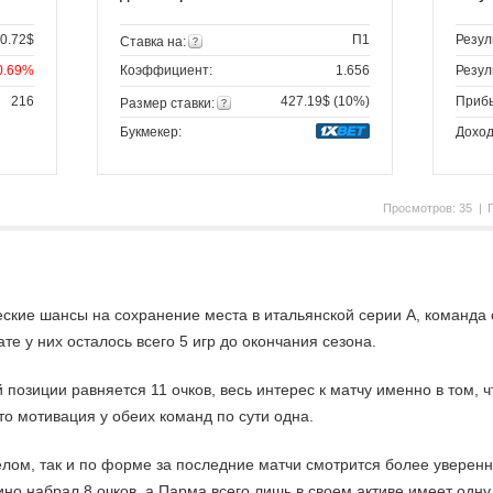
0.72$
П1
Резул
Ставка на:
0.69%
Коэффициент:
1.656
Резул
216
427.19$ (10%)
Приб
Размер ставки:
Букмекер:
Доход
Просмотров:
35 |
ские шансы на сохранение места в итальянской серии А, команда 
те у них осталось всего 5 игр до окончания сезона.
позиции равняется 11 очков, весь интерес к матчу именно в том, ч
то мотивация у обеих команд по сути одна.
елом, так и по форме за последние матчи смотрится более уверенн
ино набрал 8 очков, а Парма всего лишь в своем активе имеет одн