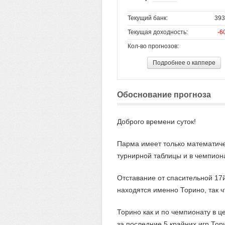
Текущий банк:
393
Текущая доходность:
-6
Кол-во прогнозов:
Подробнее о каппере
Обоснование прогноза
Доброго времени суток!
Парма имеет только математиче
турнирной таблицы и в чемпиона
Отставание от спасительной 17й 
находятся именно Торино, так ч
Торино как и по чемпионату в ц
за последние 5 крайних игр Тор