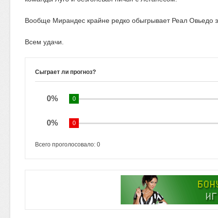
Вообще Мирандес крайне редко обыгрывает Реал Овьедо з
Всем удачи.
Сыграет ли прогноз?
0%
0
0%
0
Всего проголосовало:
0