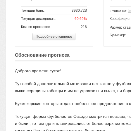
Текущий банк:
3930.72$
Ставка на:
Текущая доходность:
-60.69%
Коэффициен
Кол-во прогнозов:
216
Размер став
Букмекер:
Подробнее о каппере
Обоснование прогноза
Доброго времени суток!
Тут особой дополнительной мотивации нет как не у футбол
выше середины таблицы и им не угрожает ни вылет, ни бор
Букмекерские конторы отдают небольшое предпочтение в ст
Текущая форма футболистов Овьедо смотрится повыше, чем
и были , то там где и планировались от более верхних ком
команды Луго и безголевая ничья с Леганесом.