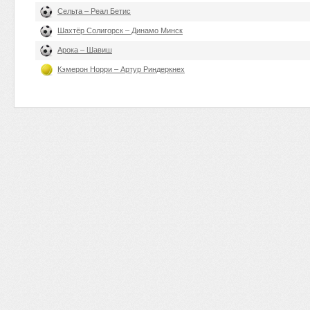
Сельта – Реал Бетис
Шахтёр Солигорск – Динамо Минск
Арока – Шавиш
Кэмерон Норри – Артур Риндеркнех