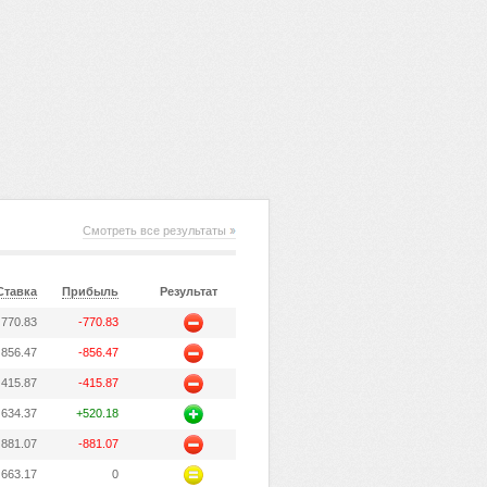
Смотреть все результаты
Ставка
Прибыль
Результат
770.83
-770.83
856.47
-856.47
415.87
-415.87
634.37
+520.18
881.07
-881.07
663.17
0