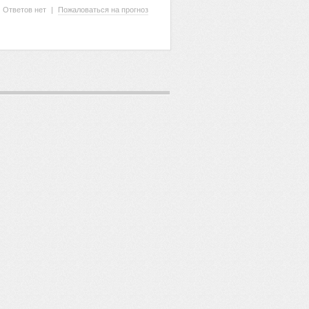
Ответов нет
|
Пожаловаться на прогноз