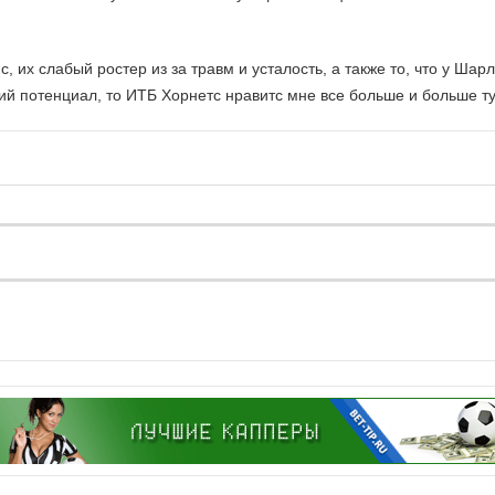
с, их слабый ростер из за травм и усталость, а также то, что у Ша
й потенциал, то ИТБ Хорнетс нравитс мне все больше и больше ту