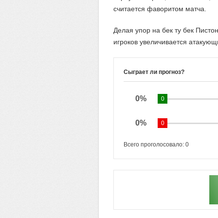
считается фаворитом матча.
Делая упор на бек ту бек Пистон
игроков увеличивается атакующи
Сыграет ли прогноз?
0%
0
0%
0
Всего проголосовало:
0