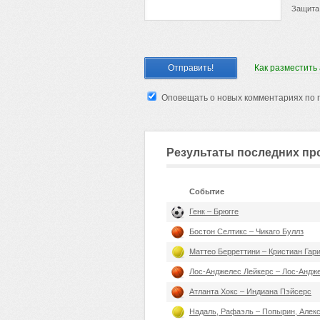
Защита
Как разместить
Оповещать о новых комментариях по 
Результаты последних пр
Событие
Генк – Брюгге
Бостон Селтикс – Чикаго Буллз
Маттео Берреттини – Кристиан Гар
Лос-Анджелес Лейкерс – Лос-Андж
Атланта Хокс – Индиана Пэйсерс
Надаль, Рафаэль – Попырин, Алек