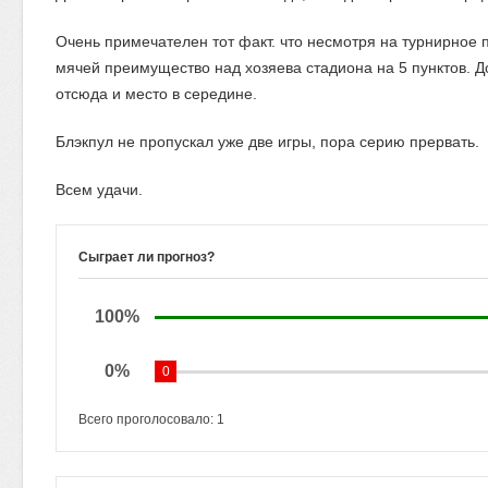
Очень примечателен тот факт. что несмотря на турнирное 
мячей преимущество над хозяева стадиона на 5 пунктов. До
отсюда и место в середине.
Блэкпул не пропускал уже две игры, пора серию прервать.
Всем удачи.
Сыграет ли прогноз?
100%
0%
0
Всего проголосовало:
1