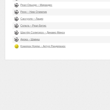
Реал Овьедо – Мирандес
Ренн – Ним Олимпик
Сассуоло – Лацио
Сельта – Реал Бетис
Шахтёр Солигорск – Динамо Минск
Арока – Шавиш
Кэмерон Норри – Артур Риндеркнех