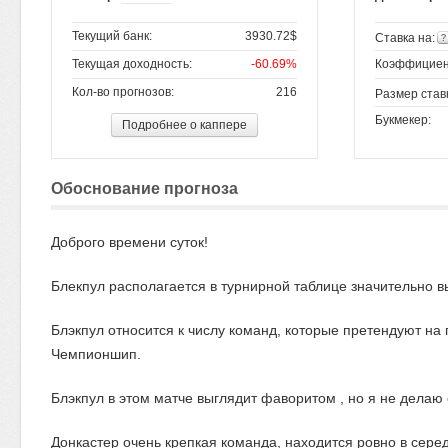
Текущий банк:
3930.72$
Ставка на:
Текущая доходность:
-60.69%
Коэффициен
Кол-во прогнозов:
216
Размер став
Букмекер:
Подробнее о каппере
Обоснование прогноза
Доброго времени суток!
Блекпул располагается в турнирной таблице значительно в
Блэкпул относится к числу команд, которые претендуют на 
Чемпионшип.
Блэкпул в этом матче выглядит фаворитом , но я не делаю 
Донкастер очень крепкая команда, находится ровно в сере