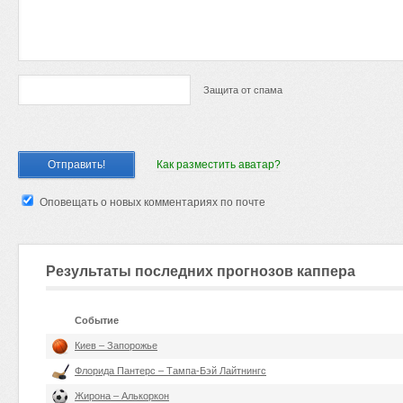
Защита от спама
Как разместить аватар?
Оповещать о новых комментариях по почте
Результаты последних прогнозов каппера
Событие
Киев – Запорожье
Флорида Пантерс – Тампа-Бэй Лайтнингс
Жирона – Алькоркон