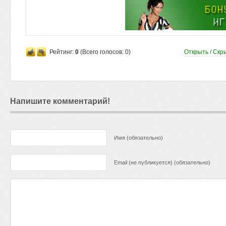
Рейтинг:
0
(Всего голосов:
0
)
Открыть / Скр
Напишите комментарий!
Имя (обязательно)
Email (не публикуется) (обязательно)