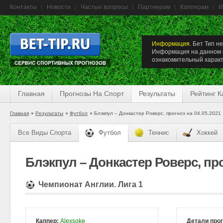
Контакты
Новости
Частые вопросы
Партнерам
Капперам
И
Информация.
Бет Тип не
Информация на данном с
ознакомительный характ
Главная
Прогнозы На Спорт
Результаты
Рейтинг 
Главная
Результаты
Футбол
Блэкпул – Донкастер Роверс, прогноз на 04.05.2021
Все Виды Спорта
Футбол
Теннис
Хоккей
Блэкпул – Донкастер Роверс, про
Чемпионат Англии. Лига 1
Каппер:
Alexsoke
Детали про