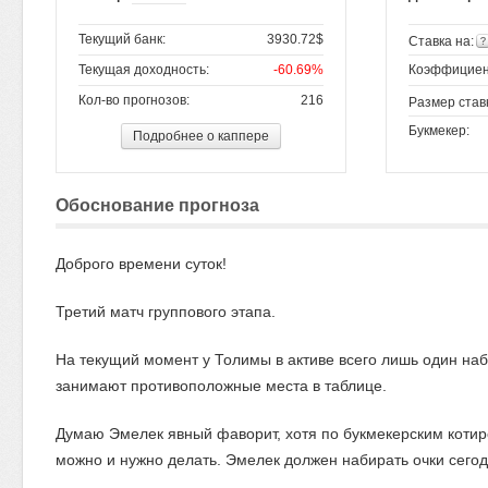
Текущий банк:
3930.72$
Ставка на:
Текущая доходность:
-60.69%
Коэффициен
Кол-во прогнозов:
216
Размер став
Букмекер:
Подробнее о каппере
Обоснование прогноза
Доброго времени суток!
Третий матч группового этапа.
На текущий момент у Толимы в активе всего лишь один набр
занимают противоположные места в таблице.
Думаю Эмелек явный фаворит, хотя по букмекерским котир
можно и нужно делать. Эмелек должен набирать очки сегод