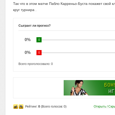
Так что в этом матче Пабло Карреньо-Буста покажет свой к
круг турнира .
Сыграет ли прогноз?
0%
0
0%
0
Всего проголосовало:
0
Рейтинг:
0
(Всего голосов:
0
)
Открыть / Скр