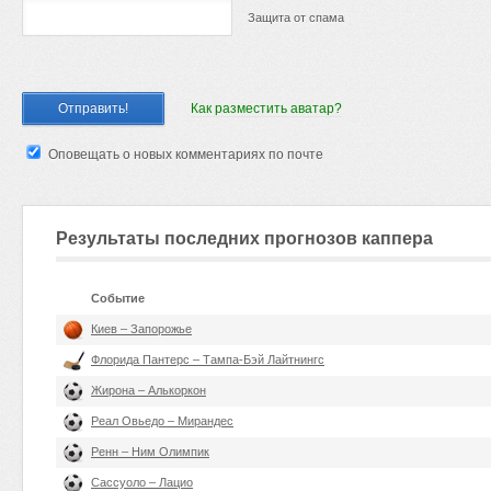
Защита от спама
Как разместить аватар?
Оповещать о новых комментариях по почте
Результаты последних прогнозов каппера
Событие
Киев – Запорожье
Флорида Пантерс – Тампа-Бэй Лайтнингс
Жирона – Алькоркон
Реал Овьедо – Мирандес
Ренн – Ним Олимпик
Сассуоло – Лацио