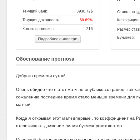
Текущий банк:
3930.72$
Ставка на:
Текущая доходность:
-60.69%
Коэффициен
Кол-во прогнозов:
216
Размер став
Букмекер:
Подробнее о каппере
Обоснование прогноза
Доброго времени суток!
Очень обидно что я этот матч не опубликовал ранее. так ка
сожалению последнее время стало меньше времени для пу
матчей.
Когда я открывал этот матч впервые , то коэффициент на Р
отслеживают движение линии букмекерских контор.
Основной фактор почему все уверены, что хозяева одержат 