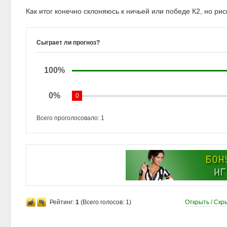
Как итог конечно склоняюсь к ничьей или победе К2, но рис
Сыграет ли прогноз?
100%
0%
0
Всего проголосовало:
1
Рейтинг:
1
(Всего голосов:
1
)
Открыть / Скр