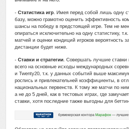
-
Статистика игр
. Имея перед собой лишь одну 
базу, можно грамотно оценить эффективность ко
шансы на победу в предстоящей игре. Тем не мен
опираться исключительно на одну статистику, т.к
матчей и оценки кондиций игроков вероятность з
дистанции будет ниже.
-
Ставки и стратегии
. Совершать лучшие ставки 
всего на основные исходы международных сорев
и Twenty20, т.к. у данных событий выше максим
роспись и привлекательней коэффициенты, в отл
национальных первенств. К тому же матчи по ни
а не до 5 дней, как в тестовых играх, где замучае
ставки, хотя последние также выгодны для беттин
букмекерская контора
Марафон
— лучшие