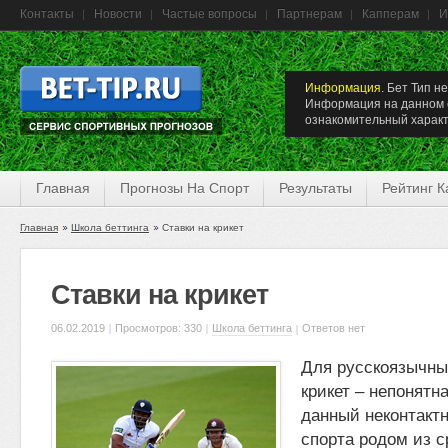
Контакты
Новости
Частые вопросы
Партнерам
Капперам
И
Информация.
Бет Тип не
Информация на данном с
ознакомительный характ
Главная
Прогнозы На Спорт
Результаты
Рейтинг 
Главная
Школа беттинга
Ставки на крикет
Ставки на крикет
06.02.2019
Просмотров: 330
Школа беттинга
Ответов нет
Для русскоязычных
крикет – непонятная
данный неконтакт
спорта родом из 