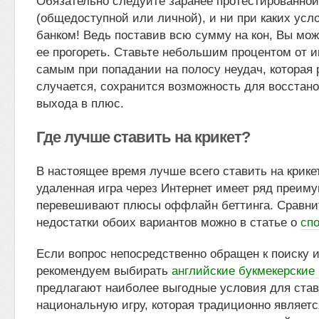
Обязательно следуйте заранее протестированно
(общедоступной или личной), и ни при каких усло
банком! Ведь поставив всю сумму на кон, Вы мож
ее прогореть. Ставьте небольшим процентом от 
самым при попадании на полосу неудач, которая 
случается, сохранится возможность для восстано
выхода в плюс.
Где лучше ставить на крикет?
В настоящее время лучше всего ставить на крикет 
удаленная игра через Интернет имеет ряд преиму
перевешивают плюсы оффлайн беттинга. Сравнит
недостатки обоих вариантов можно в статье о
сп
Если вопрос непосредственно обращен к поиску и
рекомендуем выбирать
английские букмекерские
предлагают наиболее выгодные условия для ставо
национальную игру, которая традиционно являет