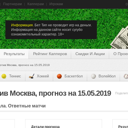
Партнерам
Капперам
Игрокам
0
Информация.
Бет Тип не проводит игр на деньги.
Информация на данном сайте носит сугубо
ознакомительный характер. 18+
Результаты
Рейтинг Капперов
Скидки И Акции
О Прое
отив Москва, прогноз на 15.05.2019
Теннис
Хоккей
Баскетбол
Волейбол
в Москва, прогноз на 15.05.2019
Поделит
ала. Ответные матчи
Детали прогноза
Резу