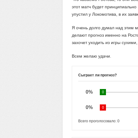
этот матч будет принципиально
упустил у Локомотива, в их заяв
Я очень долго думал над этим 
делают прогноз именно на Росто
захочет уходить из игры сухими
Всем желаю удачи.
Сыграет ли прогноз?
0%
0
0%
0
Всего проголосовало:
0