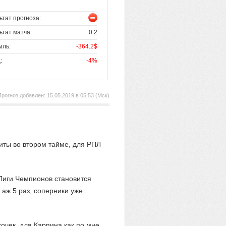
ьтат прогноза:
ьтат матча:
0:2
ыль:
-364.2$
:
-4%
Прогноз добавлен:
15.05.2019 в 05:53 (Мск)
биты во втором тайме, для РПЛ
 Лиги Чемпионов становится
 аж 5 раз, соперники уже
очек, для Карпина как по мне