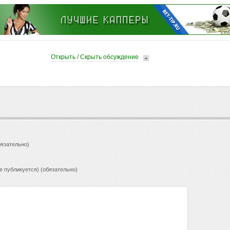
Открыть / Скрыть обсуждение
язательно)
не публикуется) (обязательно)