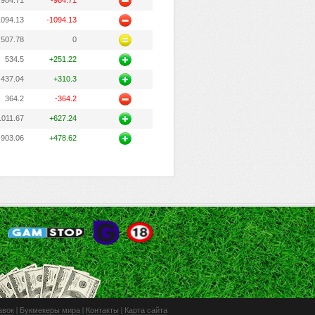
984.71
-984.71
1094.13
-1094.13
507.78
0
534.5
+251.22
437.04
+310.3
364.2
-364.2
1011.67
+627.24
903.06
+478.62
авок
Букмекеры мира
Контакты
Карта сайта