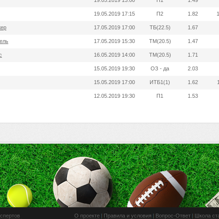
19.05.2019 13:00
П1
1.49
19.05.2019 17:15
П2
1.82
жер
17.05.2019 17:00
ТБ(22.5)
1.67
ель
17.05.2019 15:30
ТМ(20.5)
1.47
с
16.05.2019 14:00
ТМ(20.5)
1.71
15.05.2019 19:30
ОЗ - да
2.03
15.05.2019 17:00
ИТБ1(1)
1.62
12.05.2019 19:30
П1
1.53
кспертов
О проекте
Правила и условия
Вопрос-Ответ
Школа ст