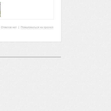
Ответов нет
|
Пожаловаться на прогноз