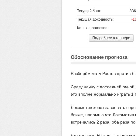
Текущий банк:
836
Текущая доходность:
-1
Кол-во прогнозов:
Подробнее о каппере
Обоснование прогноза
Разберём матч Ростов против Л
Сразу начну с последней очной 
это вполне нормально играть 1 
Локомотив хочет завоевать сере
ближе, напомню что Локомотив в
встречались 2 раза, оба раза п
Что касаемо Ростова, то они вс