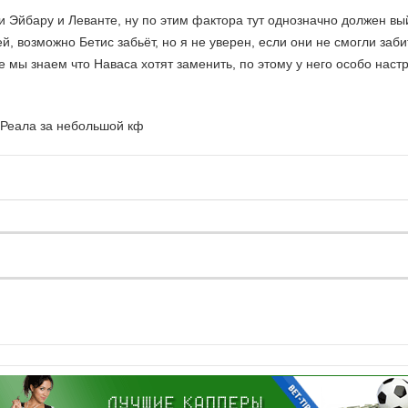
и Эйбару и Леванте, ну по этим фактора тут однозначно должен вы
й, возможно Бетис забьёт, но я не уверен, если они не смогли заб
же мы знаем что Наваса хотят заменить, по этому у него особо настр
 Реала за небольшой кф