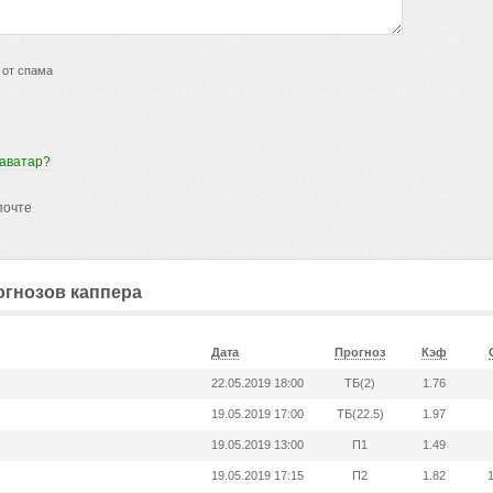
 от спама
 аватар?
почте
огнозов каппера
Дата
Прогноз
Кэф
22.05.2019 18:00
ТБ(2)
1.76
19.05.2019 17:00
ТБ(22.5)
1.97
19.05.2019 13:00
П1
1.49
19.05.2019 17:15
П2
1.82