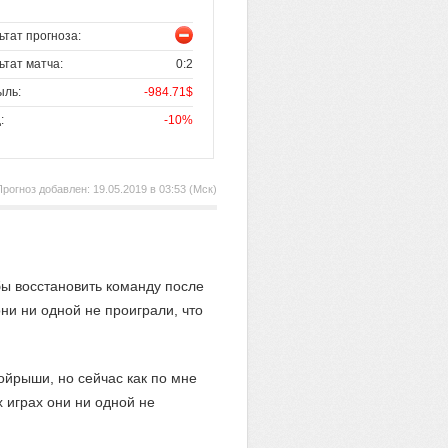
ьтат прогноза:
ьтат матча:
0:2
ыль:
-984.71$
:
-10%
Прогноз добавлен:
19.05.2019 в 03:53 (Мск)
бы восстановить команду после
ни ни одной не проиграли, что
ойрыши, но сейчас как по мне
 играх они ни одной не