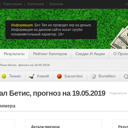
Партнерам
Капперам
Игрокам
0
Информация.
Бет Тип не проводит игр на деньги.
Информация на данном сайте носит сугубо
ознакомительный характер. 18+
Результаты
Рейтинг Капперов
Скидки И Акции
О Прое
Реал Бетис, прогноз на 19.05.2019
Теннис
Хоккей
Баскетбол
Волейбол
л Бетис, прогноз на 19.05.2019
Поделиться
римера
Детали прогноза
Резу