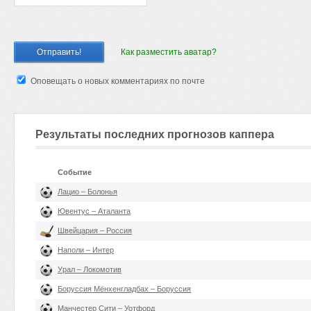
Как разместить аватар?
Оповещать о новых комментариях по почте
Результаты последних прогнозов каппера
Событие
Лацио – Болонья
Ювентус – Аталанта
Швейцария – Россия
Наполи – Интер
Урал – Локомотив
Боруссия Мёнхенгладбах – Боруссия
Манчестер Сити – Уотфорд