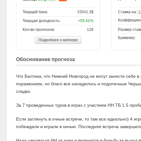
Текущий банк:
15541.3$
Ставка на:
Коэффициен
Текущая доходность:
+55.41%
Кол-во прогнозов:
128
Размер став
Букмекер:
Подробнее о каппере
Обоснование прогноза
Что Балтика, что Нижний Новгород не могут занести себе в
поражением, но благо все наладилось и подопечные Черыш
сладко.
За 7 проведенных туров в играх с участием НН ТБ 1.5 проби
Если заглянуть в очные встречи, то там все идеально) 4 иг
побеждали и играли в ничью. Последняя встреча завершила
Надо цепляться НН за очки и вклинится в борьбу за выход в