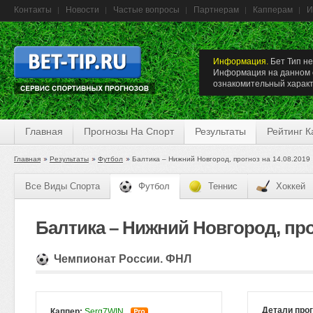
Контакты
Новости
Частые вопросы
Партнерам
Капперам
И
Информация.
Бет Тип не
Информация на данном с
ознакомительный характ
Главная
Прогнозы На Спорт
Результаты
Рейтинг 
Главная
Результаты
Футбол
Балтика – Нижний Новгород, прогноз на 14.08.2019
Все Виды Спорта
Футбол
Теннис
Хоккей
Балтика – Нижний Новгород, прог
Чемпионат России. ФНЛ
Детали про
Каппер:
Serg7WIN