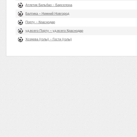
Атлетик Бильбао – Барселона
Балтика – Нижний Новгород
Порту – Краснодар
уд.всего Порту – уд.всего Краснодар
Хозяева (голы) – Гости (голы)