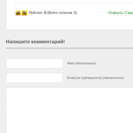
Рейтинг:
0
(Всего голосов:
0
)
Открыть / Скр
Напишите комментарий!
Имя (обязательно)
Email (не публикуется) (обязательно)