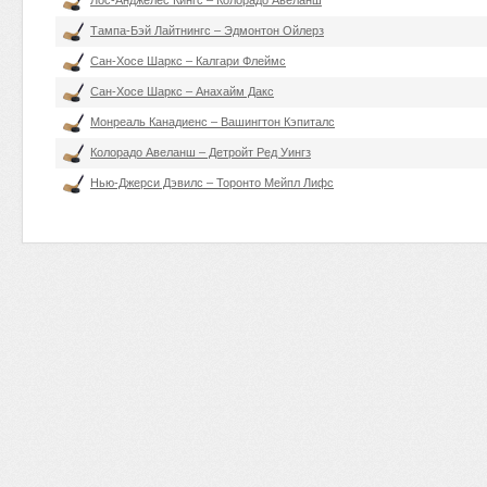
Лос-Анджелес Кингс – Колорадо Авеланш
Тампа-Бэй Лайтнингс – Эдмонтон Ойлерз
Сан-Хосе Шаркс – Калгари Флеймс
Сан-Хосе Шаркс – Анахайм Дакс
Монреаль Канадиенс – Вашингтон Кэпиталс
Колорадо Авеланш – Детройт Ред Уингз
Нью-Джерси Дэвилс – Торонто Мейпл Лифс