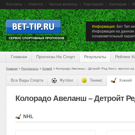
Контакты
Новости
Частые вопросы
Партнерам
Капперам
И
Информация.
Бет Тип не
Информация на данном с
ознакомительный характ
Главная
Прогнозы На Спорт
Результаты
Рейтинг 
Главная
Результаты
Хоккей
Колорадо Авеланш – Детройт Ред Уингз, прогноз на
Все Виды Спорта
Футбол
Теннис
Хоккей
Колорадо Авеланш – Детройт Ред 
NHL