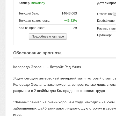
Каппер:
mrRainey
Детали про
Текущий банк:
14643.06$
Ставка на:
Текущая доходность:
+46.43%
Коэффициен
Кол-во прогнозов:
29
Размер став
Букмекер:
Подробнее о каппере
Обоснование прогноза
Колорадо Эвеланш - Детройт Ред Уингз
Ждем сегодня интересный вечерний матч, который стоит с
Колорадо Эвеланш закономерна, вопрос только лишь с как
разрывом в 2 шайбы для Колорадо не составит труда.
"Лавины" сейчас на очень хорошем ходу, находясь на 2-ом
заброшенных шайб занимают лидирующую строчку в своем 
игры.