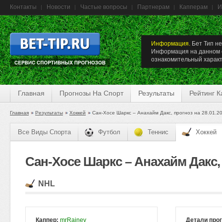
Контакты
Новости
Частые вопросы
Партнерам
Капперам
И
Информация.
Бет Тип не
Информация на данном с
ознакомительный характ
Главная
Прогнозы На Спорт
Результаты
Рейтинг 
Главная
Результаты
Хоккей
Сан-Хосе Шаркс – Анахайм Дакс, прогноз на 28.01.2
Все Виды Спорта
Футбол
Теннис
Хоккей
Сан-Хосе Шаркс – Анахайм Дакс, 
NHL
Каппер:
mrRainey
Детали про