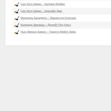
Сан-Хосе Шаркс – Калгари Флеймс
Сан-Хосе Шаркс – Анахайм Дакс
Монреаль Канадиенс – Вашингтон Кэпиталс
Колорадо Авеланш – Детройт Ред Уингз
Нью-Джерси Дэвилс – Торонто Мейпл Лифс