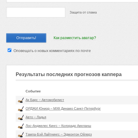
Защита от спама
Как разместить аватар?
Оповещать о новых комментариях по почте
Результаты последних прогнозов каппера
Событие
Ак Барс – Автомобилист
ОРДЖИ Юниор – МХК Динамо Санкт-Петербург
Авто – Ладья
Лос-Анджелес Кингс – Колорадо Авеланш
Тампа-Бэй Лайтнингс – Эдмонтон Ойлерз