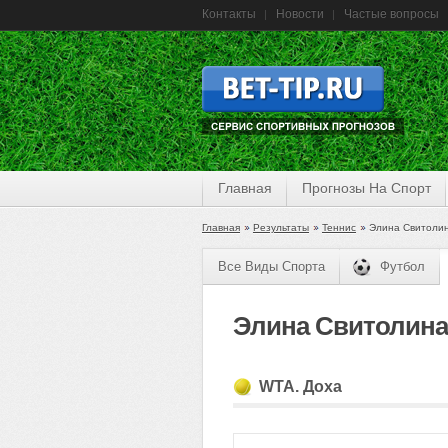
Контакты
Новости
Частые вопросы
Главная
Прогнозы На Спорт
Главная
Результаты
Теннис
Элина Свитолин
Все Виды Спорта
Футбол
Элина Свитолина 
WTA. Доха