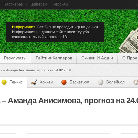
Партнерам
Капперам
Игрокам
0
Информация.
Бет Тип не проводит игр на деньги.
Информация на данном сайте носит сугубо
ознакомительный характер. 18+
Результаты
Рейтинг Капперов
Скидки И Акции
О Прое
а – Аманда Анисимова, прогноз на 24.02.2020
Теннис
Хоккей
Баскетбол
Волейбол
– Аманда Анисимова, прогноз на 24.0