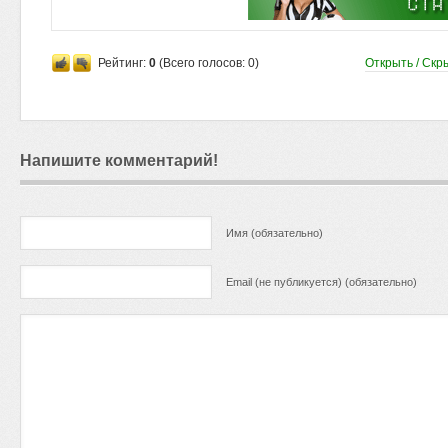
Рейтинг:
0
(Всего голосов:
0
)
Открыть / Скр
Напишите комментарий!
Имя (обязательно)
Email (не публикуется) (обязательно)