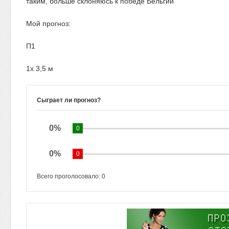
таким, больше склоняюсь к победе Бельгии
Мой прогноз:
П1
1х 3,5 м
Сыграет ли прогноз?
0%
0
0%
0
Всего проголосовало:
0