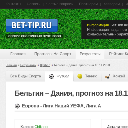
Контакты
Новости
Частые вопросы
Партнерам
Капперам
И
Информация.
Бет Тип не
Информация на данном с
ознакомительный характ
Главная
Прогнозы На Спорт
Результаты
Рейтинг 
Главная
Результаты
Футбол
Бельгия – Дания, прогноз на 18.11.2020
Все Виды Спорта
Футбол
Теннис
Хоккей
Бельгия – Дания, прогноз на 18.1
Европа - Лига Наций УЕФА, Лига A
Каппер:
Chikago
Детали про