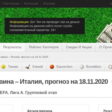
Партнерам
Капперам
Игрокам
0
Информация.
Бет Тип не проводит игр на деньги.
Информация на данном сайте носит сугубо
ознакомительный характер. 18+
Результаты
Рейтинг Капперов
Скидки И Акции
О Прое
говина – Италия, прогноз на 18.11.2020
Теннис
Хоккей
Баскетбол
Волейбол
ина – Италия, прогноз на 18.11.2020
EFA. Лига A. Групповой этап
Детали прогноза
Резу