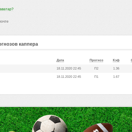
 аватар?
почте
огнозов каппера
Дата
Прогноз
Кэф
18.11.2020 22:45
П2
1.36
18.11.2020 22:45
П1
1.67