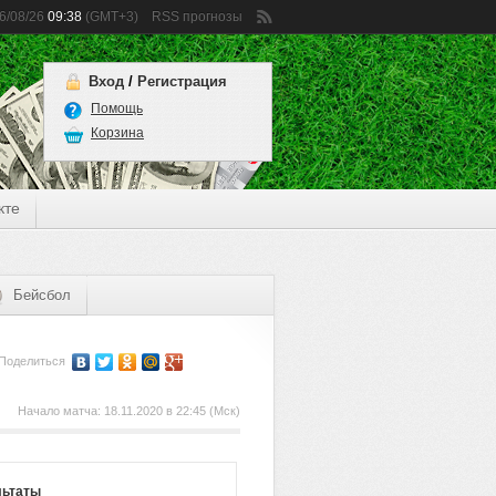
6/08/26
09:38
(GMT+3)
RSS прогнозы
Вход
/
Регистрация
Помощь
Корзина
кте
Бейсбол
Поделиться
Начало матча:
18.11.2020 в 22:45 (Мск)
льтаты