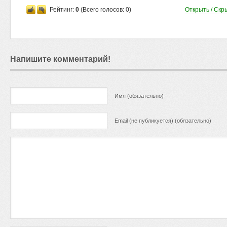
Рейтинг:
0
(Всего голосов:
0
)
Открыть / Скр
Напишите комментарий!
Имя (обязательно)
Email (не публикуется) (обязательно)