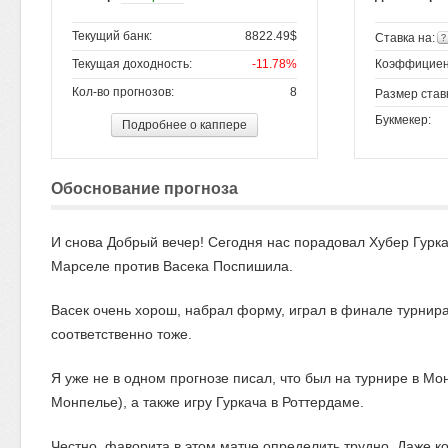
Текущий банк:
8822.49$
Ставка на:
Текущая доходность:
-11.78%
Коэффициен
Кол-во прогнозов:
8
Размер став
Букмекер:
Подробнее о каппере
Обоснование прогноза
И снова Добрый вечер! Сегодня нас порадовал Хубер Гурка
Марселе против Васека Поспишила.
Васек очень хорош, набрал форму, играл в финале турнира
соответственно тоже.
Я уже не в одном прогнозе писал, что был на турнире в М
Монпелье), а также игру Гуркача в Роттердаме.
Честно, фаворита в этом матче определить трудно. Даже к