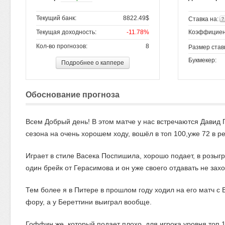
Текущий банк:
8822.49$
Ставка на:
Текущая доходность:
-11.78%
Коэффициен
Кол-во прогнозов:
8
Размер став
Букмекер:
Подробнее о каппере
Обоснование прогноза
Всем Добрый день! В этом матче у нас встречаются Давид 
сезона на очень хорошем ходу, вошёл в топ 100,уже 72 в ре
Играет в стиле Васека Поспишила, хорошо подает, в розыгр
один брейк от Герасимова и он уже своего отдавать не захо
Тем более я в Питере в прошлом году ходил на его матч с
фору, а у Береттини выиграл вообще.
Гоффин же, который подает плохо, для игрока уровня топ 