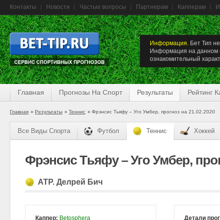
Контакты
Новости
Частые вопросы
Партнерам
Капперам
И
Информация.
Бет Тип не
Информация на данном с
ознакомительный характ
Главная
Прогнозы На Спорт
Результаты
Рейтинг 
Главная
Результаты
Теннис
Фрэнсис Тьяфу – Уго Умбер, прогноз на 21.02.2020
Все Виды Спорта
Футбол
Теннис
Хоккей
Фрэнсис Тьяфу – Уго Умбер, прог
ATP. Делрей Бич
Каппер:
Betosphera
Детали про