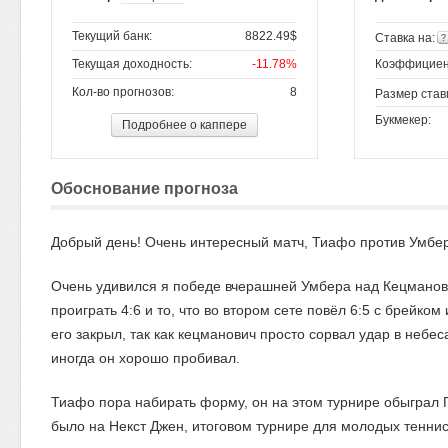
Текущий банк:
8822.49$
Ставка на:
Текущая доходность:
-11.78%
Коэффициен
Кол-во прогнозов:
8
Размер став
Букмекер:
Подробнее о каппере
Обоснование прогноза
Добрый день! Очень интересный матч, Тиафо против Умбе
Очень удивился я победе вчерашней Умбера над Кецманович
проиграть 4:6 и то, что во втором сете повёл 6:5 с брейко
его закрыл, так как кецманович просто сорвал удар в небе
иногда он хорошо пробивал.
Тиафо пора набирать форму, он на этом турнире обыграл 
было на Некст Джен, итоговом турнире для молодых теннис