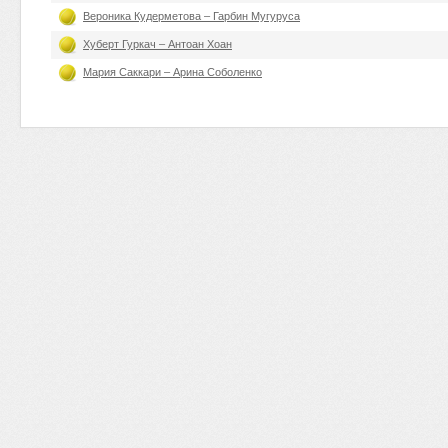
Вероника Кудерметова – Гарбин Мугуруса
Хуберт Гуркач – Антоан Хоан
Мария Саккари – Арина Соболенко