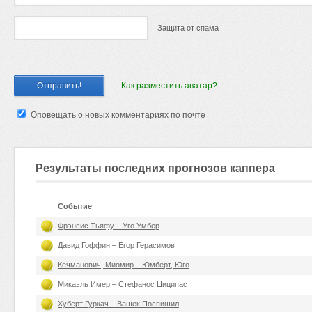
Защита от спама
Как разместить аватар?
Оповещать о новых комментариях по почте
Результаты последних прогнозов каппера
Событие
Фрэнсис Тьяфу – Уго Умбер
Давид Гоффин – Егор Герасимов
Кечманович, Миомир – Юмберт, Юго
Микаэль Имер – Стефанос Циципас
Хуберт Гуркач – Вашек Поспишил