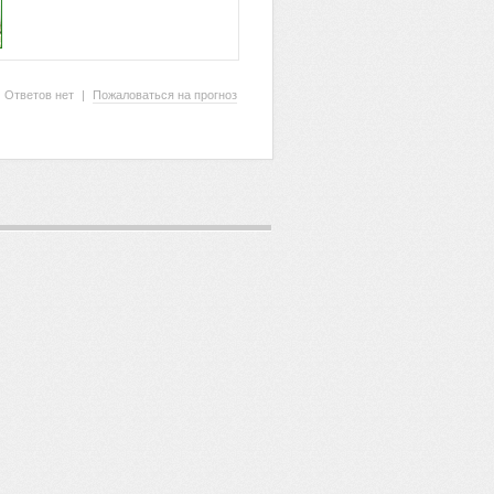
Ответов нет
|
Пожаловаться на прогноз