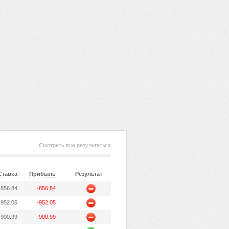
Смотреть все результаты
Ставка
Прибыль
Результат
856.84
-856.84
952.05
-952.05
900.99
-900.99