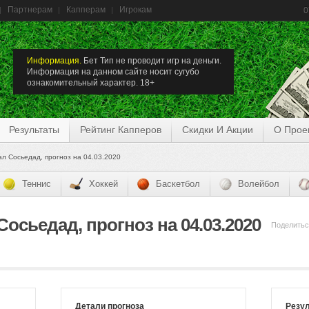
Партнерам
Капперам
Игрокам
0
Информация.
Бет Тип не проводит игр на деньги.
Информация на данном сайте носит сугубо
ознакомительный характер. 18+
Результаты
Рейтинг Капперов
Скидки И Акции
О Прое
л Сосьедад, прогноз на 04.03.2020
Теннис
Хоккей
Баскетбол
Волейбол
осьедад, прогноз на 04.03.2020
Поделитьс
Детали прогноза
Резу