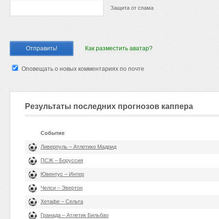
Защита от спама
Как разместить аватар?
Оповещать о новых комментариях по почте
Результаты последних прогнозов каппера
Событие
Ливерпуль – Атлетико Мадрид
ПСЖ – Боруссия
Ювентус – Интер
Челси – Эвертон
Хетафе – Сельта
Гранада – Атлетик Бильбао