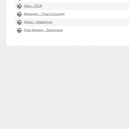
Лион – ПСЖ
Мирандес – Реал Сосьедад
Челси – Ливерпуль
Реал Мадрид – Барселона