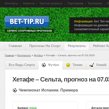
Контакты
Новости
Частые вопросы
Партнерам
Капперам
И
Информация.
Бет Тип не
Информация на данном с
ознакомительный характ
Главная
Прогнозы На Спорт
Результаты
Рейтинг 
Главная
Результаты
Футбол
Хетафе – Сельта, прогноз на 07.03.2020
Все Виды Спорта
Футбол
Теннис
Хоккей
Хетафе – Сельта, прогноз на 07.0
Чемпионат Испании. Примера
Каппер:
Induk
Детали про