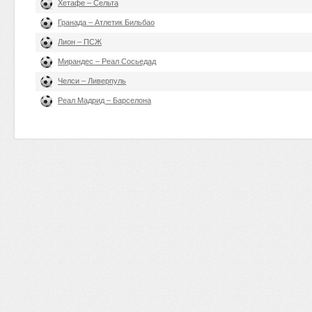
Хетафе – Сельта
Гранада – Атлетик Бильбао
Лион – ПСЖ
Мирандес – Реал Сосьедад
Челси – Ливерпуль
Реал Мадрид – Барселона