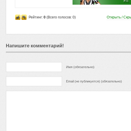
Рейтинг:
0
(Всего голосов:
0
)
Открыть / Скр
Напишите комментарий!
Имя (обязательно)
Email (не публикуется) (обязательно)