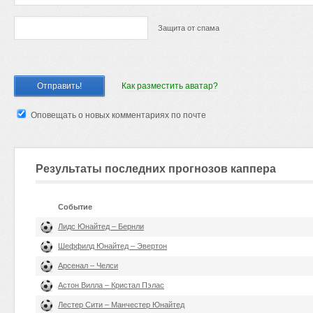
Защита от спама
Как разместить аватар?
Оповещать о новых комментариях по почте
Результаты последних прогнозов каппера
Событие
Лидс Юнайтед – Бернли
Шеффилд Юнайтед – Эвертон
Арсенал – Челси
Астон Вилла – Кристал Пэлас
Лестер Сити – Манчестер Юнайтед