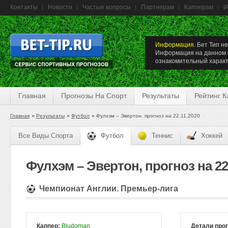
Контакты
Новости
Частые вопросы
Партнерам
Капперам
И
Информация.
Бет Тип не
Информация на данном с
ознакомительный характ
Главная
Прогнозы На Спорт
Результаты
Рейтинг 
Главная
Результаты
Футбол
Фулхэм – Эвертон, прогноз на 22.11.2020
Все Виды Спорта
Футбол
Теннис
Хоккей
Фулхэм – Эвертон, прогноз на 22
Чемпионат Англии. Премьер-лига
Каппер:
Bludoman
Детали про