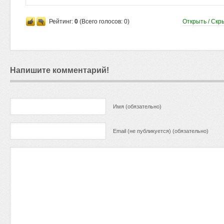
Рейтинг:
0
(Всего голосов:
0
)
Открыть / Скр
Напишите комментарий!
Имя (обязательно)
Email (не публикуется) (обязательно)