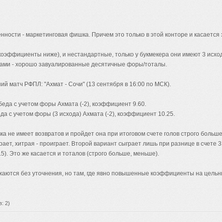
ности - маркетинговая фишка. Причем это только в этой конторе и касается 
коэффициенты ниже), и нестандартные, только у букмекера они имеют 3 исхо
ми - хорошо завуалированные десятичные форы/тоталы.
й матч РФПЛ: "Ахмат - Сочи" (13 сентября в 16:00 по МСК).
еда с учетом форы Ахмата (-2), коэффициент 9.60.
а с учетом форы (3 исхода) Ахмата (-2), коэффициент 10.25.
вка не имеет возвратов и пройдет она при итоговом счете голов строго больше
рает, хитрая - проиграет. Второй вариант сыграет лишь при разнице в счете 3
5). Это же касается и тоталов (строго больше, меньше).
жаются без уточнения, но там, где явно повышенные коэффициенты на цельн
в:
2
)