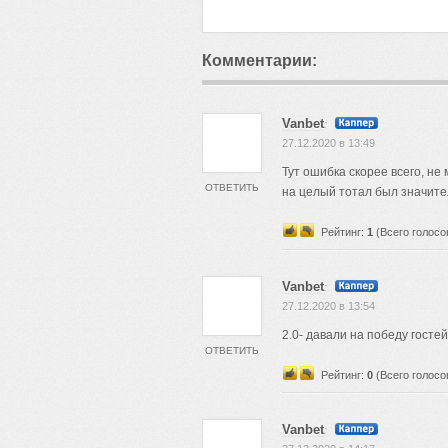
Комментарии:
Vanbet
:
27.12.2020 в 13:49
Тут ошибка скорее всего, н
ОТВЕТИТЬ
на целый тотал был значит
Рейтинг:
1
(Всего голосо
Vanbet
:
27.12.2020 в 13:54
2.0- давали на победу гостей
ОТВЕТИТЬ
Рейтинг:
0
(Всего голосо
Vanbet
: