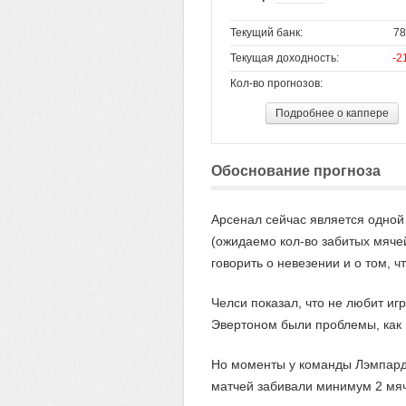
Текущий банк:
78
Текущая доходность:
-2
Кол-во прогнозов:
Подробнее о каппере
Обоснование прогноза
Арсенал сейчас является одной 
(ожидаемо кол-во забитых мячей
говорить о невезении и о том, ч
Челси показал, что не любит игр
Эвертоном были проблемы, как 
Но моменты у команды Лэмпарда 
матчей забивали минимум 2 мя