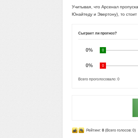
Учитывая, что Арсенал пропуска
Юнайтеду и Эвертону), то стоит 
Сыграет ли прогноз?
0%
0
0%
0
Всего проголосовало:
0
Рейтинг:
0
(Всего голосов:
0
)