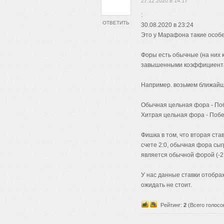
27.12.2020 в 14:17
:
ОТВЕТИТЬ
30.08.2020 в 23:24
Это у Марафона такие особен
Форы есть обычные (на них 
завышенными коэффициента
Например. возьмем ближайши
Обычная цельная фора - Поб
Хитрая цельная фора - Побед
Фишка в том, что вторая ста
счете 2:0, обычная фора сыг
является обычной форой (-2.
У нас данные ставки отобра
ожидать не стоит.
Рейтинг:
2
(Всего голосо