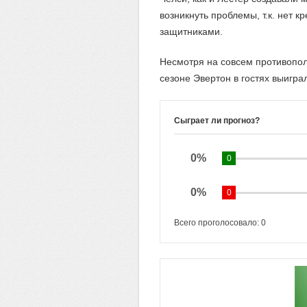
возникнуть проблемы, т.к. нет к
защитниками.
Несмотря на совсем противопол
сезоне Эвертон в гостях выиграл
Сыграет ли прогноз?
0%
0
0%
0
Всего проголосовало:
0