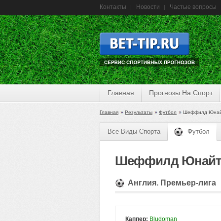
Контакты
Новости
Частые вопросы
Главная
Прогнозы На Спорт
Главная
Результаты
Футбол
Шеффилд Юнайт
Все Виды Спорта
Футбол
Шеффилд Юнайтед 
Англия. Премьер-лига
Каппер:
Bludoman