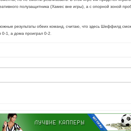
реативного полузащитника (Хамес вне игры), а с опорной зоной про
ожные результаты обеих команд, считаю, что здесь Шеффилд сможе
 0-1, а дома проиграл 0-2.