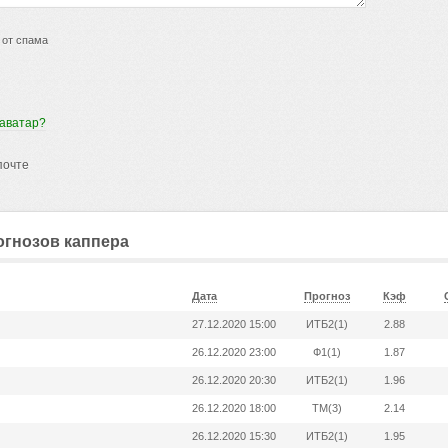
 от спама
 аватар?
почте
огнозов каппера
Дата
Прогноз
Кэф
27.12.2020 15:00
ИТБ2(1)
2.88
26.12.2020 23:00
Ф1(1)
1.87
26.12.2020 20:30
ИТБ2(1)
1.96
26.12.2020 18:00
ТМ(3)
2.14
26.12.2020 15:30
ИТБ2(1)
1.95