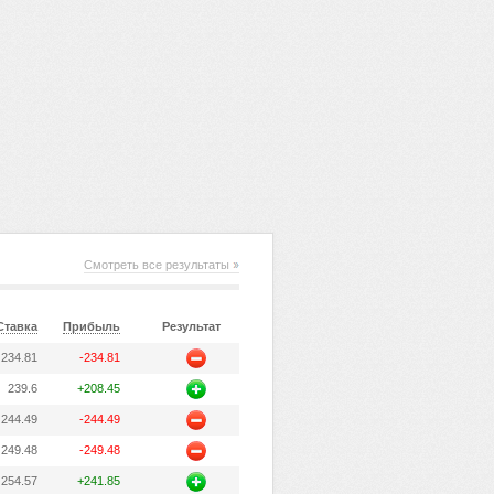
Смотреть все результаты
Ставка
Прибыль
Результат
234.81
-234.81
239.6
+208.45
244.49
-244.49
249.48
-249.48
254.57
+241.85