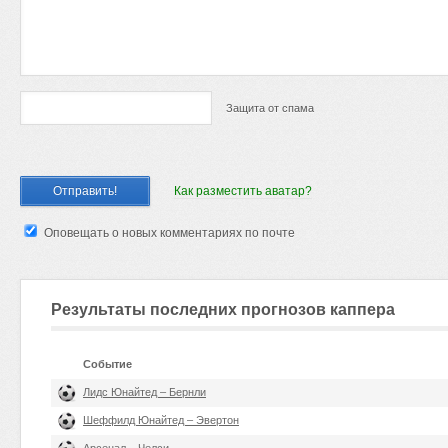
Защита от спама
Как разместить аватар?
Оповещать о новых комментариях по почте
Результаты последних прогнозов каппера
Событие
Лидс Юнайтед – Бернли
Шеффилд Юнайтед – Эвертон