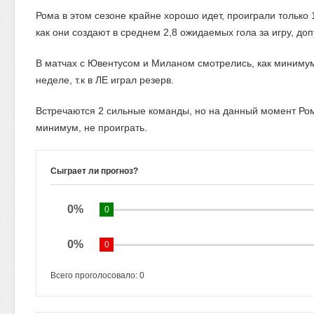
Рома в этом сезоне крайне хорошо идет, проиграли только 
как они создают в среднем 2,8 ожидаемых гола за игру, доп
В матчах с Ювентусом и Миланом смотрелись, как минимум,
неделе, т.к в ЛЕ играл резерв.
Встречаются 2 сильные команды, но на данный момент Ром
минимум, не проиграть.
Сыграет ли прогноз?
0%
0
0%
0
Всего проголосовало:
0