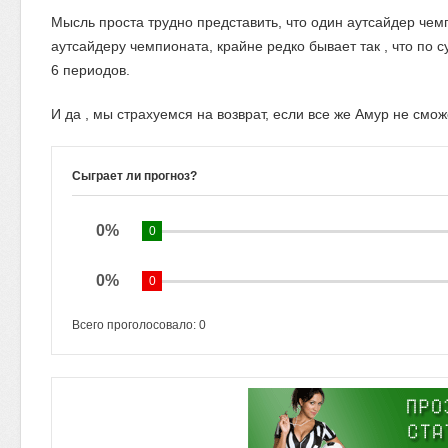
Мысль проста трудно представить, что один аутсайдер чем
аутсайдеру чемпионата, крайне редко бывает так , что по 
6 периодов.
И да , мы страхуемся на возврат, если все же Амур не смож
Сыграет ли прогноз?
0%
0
0%
0
Всего проголосовало:
0