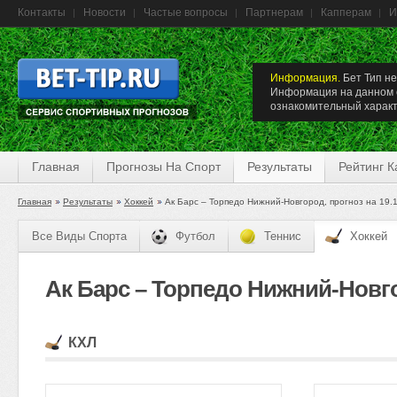
Контакты
Новости
Частые вопросы
Партнерам
Капперам
И
Информация.
Бет Тип не
Информация на данном с
ознакомительный характ
Главная
Прогнозы На Спорт
Результаты
Рейтинг 
Главная
Результаты
Хоккей
Ак Барс – Торпедо Нижний-Новгород, прогноз на 19.
Все Виды Спорта
Футбол
Теннис
Хоккей
Ак Барс – Торпедо Нижний-Новгор
КХЛ