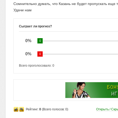
Сомнительно думать, что Казань не будет пропускать еще тр
Удачи нам
Сыграет ли прогноз?
0%
0
0%
0
Всего проголосовало:
0
Рейтинг:
0
(Всего голосов:
0
)
Открыть / Скр