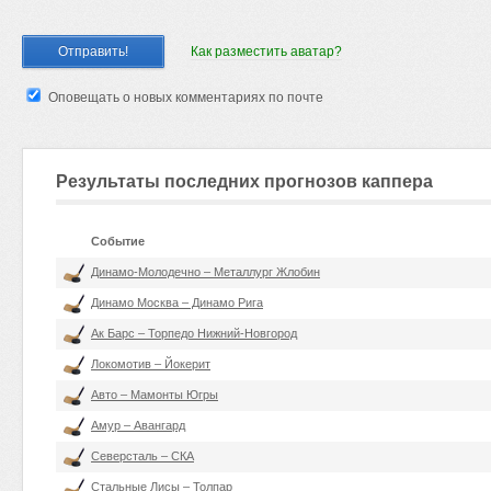
Как разместить аватар?
Оповещать о новых комментариях по почте
Результаты последних прогнозов каппера
Событие
Динамо-Молодечно – Металлург Жлобин
Динамо Москва – Динамо Рига
Ак Барс – Торпедо Нижний-Новгород
Локомотив – Йокерит
Авто – Мамонты Югры
Амур – Авангард
Северсталь – СКА
Стальные Лисы – Толпар