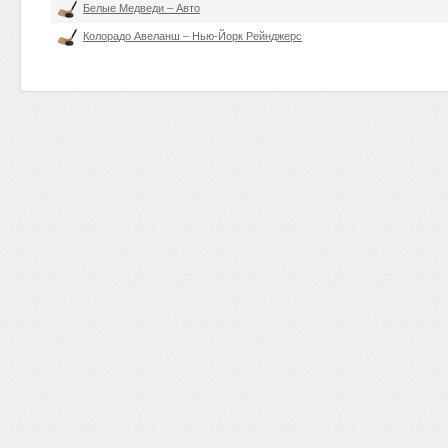
Белые Медведи – Авто
Колорадо Авеланш – Нью-Йорк Рейнджерс