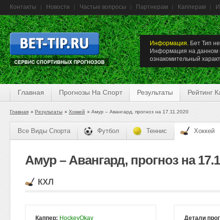
Контакты
Новости
Частые вопросы
Партнерам
Капперам
И
Информация.
Бет Тип не
Информация на данном с
ознакомительный характ
Главная
Прогнозы На Спорт
Результаты
Рейтинг 
Главная
Результаты
Хоккей
Амур – Авангард, прогноз на 17.11.2020
Все Виды Спорта
Футбол
Теннис
Хоккей
Амур – Авангард, прогноз на 17.1
КХЛ
Каппер:
HockeyOkay
Детали про