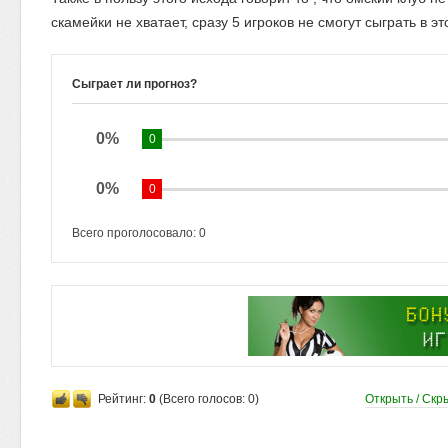
скамейки не хватает, сразу 5 игроков не смогут сыграть в э
Сыграет ли прогноз?
0%
0
0%
0
Всего проголосовало:
0
Рейтинг:
0
(Всего голосов:
0
)
Открыть / Скр