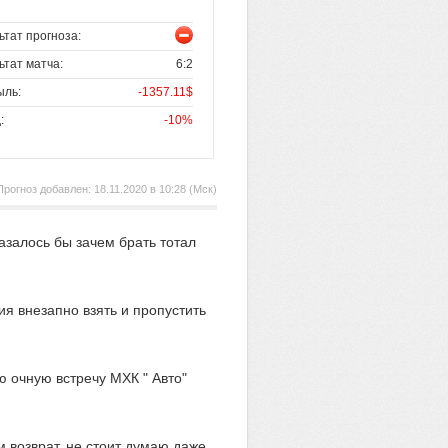
ьтат прогноза:
ьтат матча:
6:2
ыль:
-1357.11$
:
-10%
Прогноз добавлен:
18.11.2020 в 10:28 (Мск)
азалось бы зачем брать тотал
я внезапно взять и пропустить
 очную встречу МХК " Авто"
 возврат, не стоит думаю даже