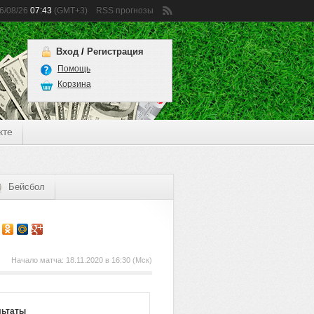
6/08/26
07:43
(GMT+3)
RSS прогнозы
Вход
/
Регистрация
Помощь
Корзина
кте
Бейсбол
Начало матча:
18.11.2020 в 16:30 (Мск)
льтаты