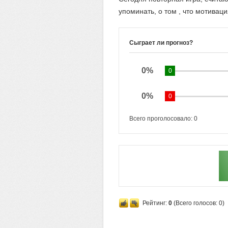
упоминать, о том , что мотивац
Сыграет ли прогноз?
0%
0
0%
0
Всего проголосовало:
0
Рейтинг:
0
(Всего голосов:
0
)