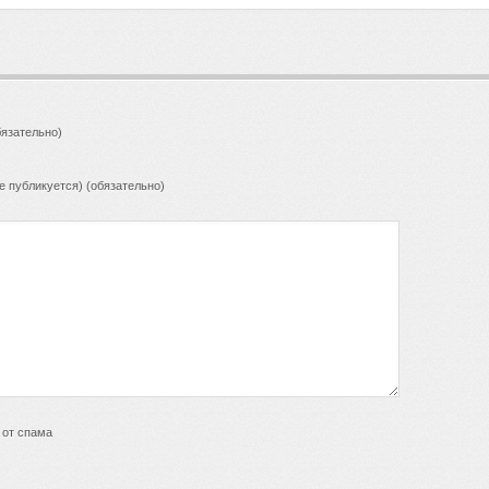
язательно)
не публикуется) (обязательно)
 от спама