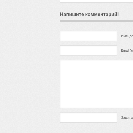
Напишите комментарий!
Имя (об
Email (
Защита