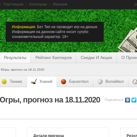
Партнерам
Капперам
Игрокам
0
Информация.
Бет Тип не проводит игр на деньги.
Информация на данном сайте носит сугубо
ознакомительный характер. 18+
Результаты
Рейтинг Капперов
Скидки И Акции
О Прое
 Югры, прогноз на 18.11.2020
Теннис
Хоккей
Баскетбол
Волейбол
гры, прогноз на 18.11.2020
Поделиться
Детали прогноза
Резу