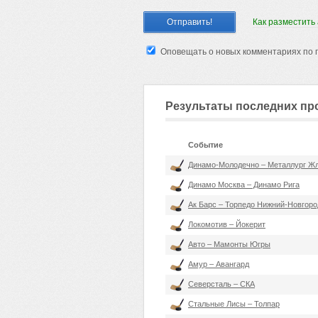
Как разместить
Оповещать о новых комментариях по 
Результаты последних пр
Событие
Динамо-Молодечно – Металлург Ж
Динамо Москва – Динамо Рига
Ак Барс – Торпедо Нижний-Новгоро
Локомотив – Йокерит
Авто – Мамонты Югры
Амур – Авангард
Северсталь – СКА
Стальные Лисы – Толпар