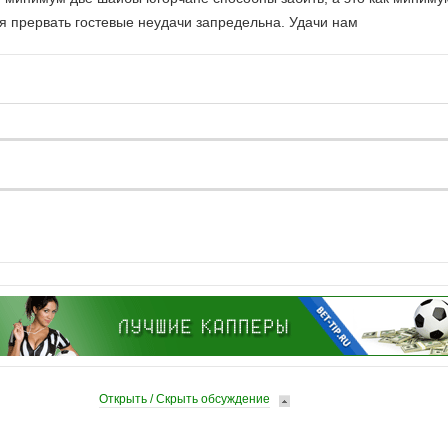
ия прервать гостевые неудачи запредельна. Удачи нам
Открыть / Скрыть обсуждение